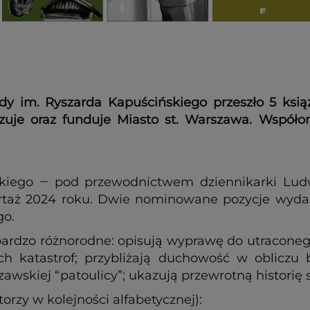
ody im. Ryszarda Kapuścińskiego przeszło 5 ksi
uje oraz funduje Miasto st. Warszawa. Współor
skiego ‒ pod przewodnictwem dziennikarki Ludw
portaż 2024 roku. Dwie nominowane pozycje wyda
go.
ą bardzo różnorodne: opisują wyprawę do utracon
 katastrof; przybliżają duchowość w obliczu b
wskiej “patoulicy”; ukazują przewrotną historię 
orzy w kolejności alfabetycznej):