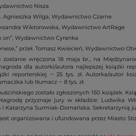
Wydawnictwo Nisza
eł. Agnieszka Wilga, Wydawnictwo Czarne
 Aleksandra Wiktorowska, Wydawnictwo ArtRage
jak on”, Wydawnictwo Cyranka
denese,” przeł. Tomasz Kwiecień, Wydawnictwo Ot
 zostanie wręczona 18 maja br., na Międzynar
groda dla autorki/autora najlepszej książki repo
żki reporterskiej ‒ 25 tys. zł. Autorka/autor k
łumaczka lub tłumacz ‒ 8 tys. zł.
uścińskiego zostało zgłoszonych 150 książek. Ks
agrodę przyznaje jury w składzie: Ludwika Wło
a i Katarzyna Surmiak-Domańska. Sekretarzynią ju
jest organizowana i ufundowana przez Miasto S