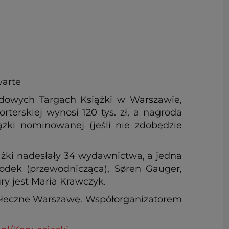
warte
odowych Targach Książki w Warszawie,
rterskiej wynosi 120 tys. zł, a nagroda
siążki nominowanej (jeśli nie zdobędzie
iążki nadesłały 34 wydawnictwa, a jedna
dek (przewodnicząca), Søren Gauger,
ry jest Maria Krawczyk.
tołeczne Warszawę. Współorganizatorem