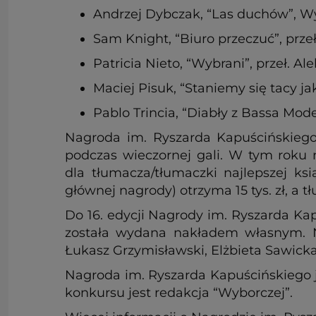
Andrzej Dybczak, “Las duchów”, 
Sam Knight, “Biuro przeczuć”, prz
Patricia Nieto, “Wybrani”, przeł.
Maciej Pisuk, “Staniemy się tacy 
Pablo Trincia, “Diabły z Bassa Mo
Nagroda im. Ryszarda Kapuścińskiego
podczas wieczornej gali. W tym roku na
dla tłumacza/tłumaczki najlepszej ksią
głównej nagrody) otrzyma 15 tys. zł, a t
Do 16. edycji Nagrody im. Ryszarda Kap
została wydana nakładem własnym. N
Łukasz Grzymisławski, Elżbieta Sawick
Nagroda im. Ryszarda Kapuścińskiego 
konkursu jest redakcja “Wyborczej”.