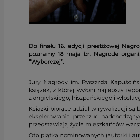
Do finału 16. edycji prestiżowej Nagr
poznamy 18 maja br. Nagrodę organiz
“Wyborczej”.
Jury Nagrody im. Ryszarda Kapuściń
książek, z której wyłoni najlepszy re
z angielskiego, hiszpańskiego i włoskie
Książki biorące udział w rywalizacji s
eksplorowania przeczuć nadchodzących
przedstawiają życie mieszkańców warsza
Oto piątka nominowanych (autorki i aut