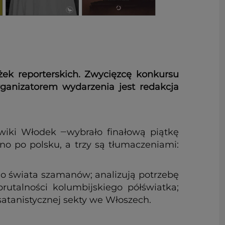
ążek reporterskich. Zwycięzcę konkursu
ganizatorem wydarzenia jest redakcja
iki Włodek ‒wybrało finałową piątkę
no po polsku, a trzy są tłumaczeniami:
ego świata szamanów; analizują potrzebę
rutalności kolumbijskiego półświatka;
satanistycznej sekty we Włoszech.