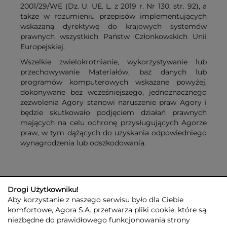
2001/29/WE (Dz. U. UE. L. z 2019 r. Nr 130, str. 92), a
także w rozumieniu przepisów implementujących
wskazaną dyrektywę do krajowych systemów
prawnych wszystkich Państw Członkowskich Unii
Europejskiej.
Wszelkie zwielokrotnianie, wykorzystywanie lub
przechowywanie Materiałów, baz danych lub
programów komputerowych wskazane powyżej,
dokonywane bez wcześniejszego, jednoznacznego
zezwolenia Agory stanowi naruszenie praw Agory i
będzie skutkowało podjęciem działań prawnych
mających na celu ochronę przysługujących Agorze
praw, w tym dążących do uzyskania odpowiedniego
wynagrodzenia lub odszkodowania.
Drogi Użytkowniku!
Aby korzystanie z naszego serwisu było dla Ciebie
komfortowe, Agora S.A. przetwarza pliki cookie, które są
niezbędne do prawidłowego funkcjonowania strony