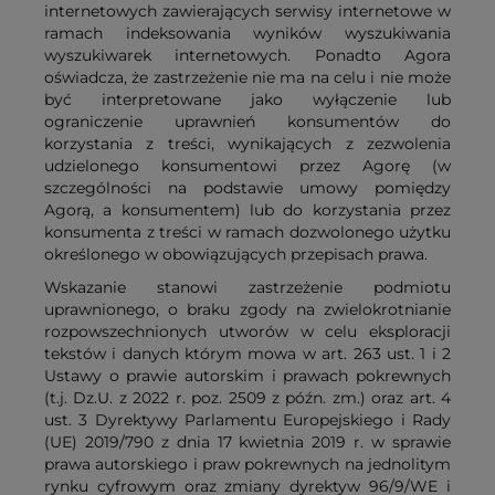
internetowych zawierających serwisy internetowe w
ramach indeksowania wyników wyszukiwania
wyszukiwarek internetowych. Ponadto Agora
oświadcza, że zastrzeżenie nie ma na celu i nie może
być interpretowane jako wyłączenie lub
ograniczenie uprawnień konsumentów do
korzystania z treści, wynikających z zezwolenia
udzielonego konsumentowi przez Agorę (w
szczególności na podstawie umowy pomiędzy
Agorą, a konsumentem) lub do korzystania przez
konsumenta z treści w ramach dozwolonego użytku
określonego w obowiązujących przepisach prawa.
Wskazanie stanowi zastrzeżenie podmiotu
uprawnionego, o braku zgody na zwielokrotnianie
rozpowszechnionych utworów w celu eksploracji
tekstów i danych którym mowa w art. 263 ust. 1 i 2
Ustawy o prawie autorskim i prawach pokrewnych
(t.j. Dz.U. z 2022 r. poz. 2509 z późn. zm.) oraz art. 4
ust. 3 Dyrektywy Parlamentu Europejskiego i Rady
(UE) 2019/790 z dnia 17 kwietnia 2019 r. w sprawie
prawa autorskiego i praw pokrewnych na jednolitym
rynku cyfrowym oraz zmiany dyrektyw 96/9/WE i