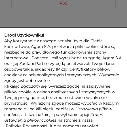
RSS
Drogi Użytkowniku!
Aby korzystanie z naszego serwisu było dla Ciebie
komfortowe, Agora S.A. przetwarza pliki cookie, które są
niezbędne do prawidłowego funkcjonowania strony
internetowej. Ponadto, jeśli wyrazisz na to zgodę, Agora S.A.
GRUPA AGORA
DLA INWESTORÓW
DLA MEDIÓW
REKLAMA
oraz jej Zaufani Partnerzy będą przetwarzali Twoje dane
ESG
KONTAKT
osobowe takie, jak adresy IP czy identyfikatory plików
cookie w celach analitycznych i statystycznych. Wyrażenie
© 2026 Copyright AGORA SA
zgody jest dobrowolne.
POLITYKA PRYWATNOŚCI AGORA S.A.
Klikając
Zgadzam się
, wyrażasz zgodę na zapisywanie
POLITYKA PRYWATNOŚCI SERWISU AGORA.PL
plików cookie w celach analitycznych i statystycznych w
POLITYKA TRANSPARENTNOŚCI
Twojej przeglądarce, bez zmian ustawień w zakresie
prywatności. Wyrażoną zgodę możesz wycofać w każdym
ZASTRZEŻENIE PRAWNOAUTORSKIE
momencie - po kliknięciu poniżej w
Ustawienia plików
INFORMACJE O USŁUGACH MEDIALNYCH
MAPA SERWISU
RSS
cookies
, a także później - po wybraniu opcji
Zmień
ustawienia plików cookies
na stronie z naszą
Realizacja
NoMonday
Polityką Prywatności
lub za pomocą ustawień