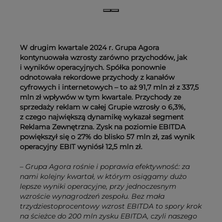
W drugim kwartale 2024 r. Grupa Agora
kontynuowała wzrosty zarówno przychodów, jak
i wyników operacyjnych. Spółka ponownie
odnotowała rekordowe przychody z kanałów
cyfrowych i internetowych – to aż 91,7 mln zł z 337,5
mln zł wpływów w tym kwartale. Przychody ze
sprzedaży reklam w całej Grupie wzrosły o 6,3%,
z czego największą dynamikę wykazał segment
Reklama Zewnętrzna. Zysk na poziomie EBITDA
powiększył się o 27% do blisko 57 mln zł, zaś wynik
operacyjny EBIT wyniósł 12,5 mln zł.
– Grupa Agora rośnie i poprawia efektywność: za
nami kolejny kwartał, w którym osiągamy dużo
lepsze wyniki operacyjne, przy jednoczesnym
wzroście wynagrodzeń zespołu. Bez mała
trzydziestoprocentowy wzrost EBITDA to spory krok
na ścieżce do 200 mln zysku EBITDA, czyli naszego