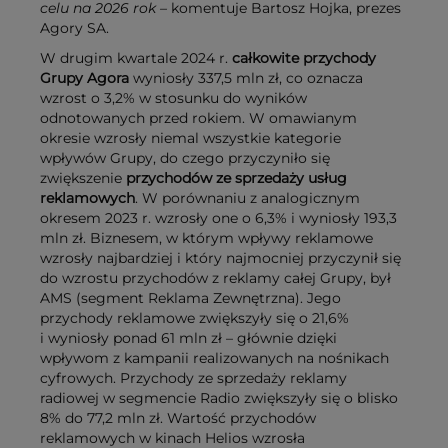
celu na 2026 rok –
komentuje Bartosz Hojka, prezes
Agory SA.
W drugim kwartale 2024 r.
całkowite przychody
Grupy Agora
wyniosły 337,5 mln zł, co oznacza
wzrost o 3,2% w stosunku do wyników
odnotowanych przed rokiem. W omawianym
okresie wzrosły niemal wszystkie kategorie
wpływów Grupy, do czego przyczyniło się
zwiększenie
przychodów ze sprzedaży usług
reklamowych
. W porównaniu z analogicznym
okresem 2023 r. wzrosły one o 6,3% i wyniosły 193,3
mln zł. Biznesem, w którym wpływy reklamowe
wzrosły najbardziej i który najmocniej przyczynił się
do wzrostu przychodów z reklamy całej Grupy, był
AMS (segment Reklama Zewnętrzna). Jego
przychody reklamowe zwiększyły się o 21,6%
i wyniosły ponad 61 mln zł – głównie dzięki
wpływom z kampanii realizowanych na nośnikach
cyfrowych. Przychody ze sprzedaży reklamy
radiowej w segmencie Radio zwiększyły się o blisko
8% do 77,2 mln zł. Wartość przychodów
reklamowych w kinach Helios wzrosła