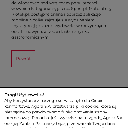
do wiodących pod względem popularności
w swoich kategoriach, jak np. Sport.pl, Moto.pl czy
Plotek.pl, dostępne online i poprzez aplikacje
mobilne. Spółka zajmuje się wydawaniem
i dystrybucją książek, wydawnictw muzycznych
oraz filmowych, a także działa na rynku
gastronomicznym.
Powrót
Drogi Użytkowniku!
Aby korzystanie z naszego serwisu było dla Ciebie
komfortowe, Agora S.A. przetwarza pliki cookie, które są
niezbędne do prawidłowego funkcjonowania strony
internetowej. Ponadto, jeśli wyrazisz na to zgodę, Agora S.A.
GRUPA AGORA
DLA INWESTORÓW
DLA MEDIÓW
REKLAMA
oraz jej Zaufani Partnerzy będą przetwarzali Twoje dane
ESG
KONTAKT