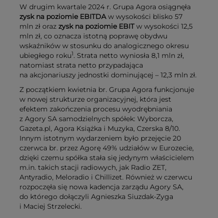
W drugim kwartale 2024 r. Grupa Agora osiągnęła
zysk na poziomie EBITDA
w wysokości blisko 57
mln zł oraz
zysk na poziomie EBIT
w wysokości 12,5
mln zł, co oznacza istotną poprawę obydwu
wskaźników w stosunku do analogicznego okresu
1
ubiegłego roku
. Strata netto wyniosła 8,1 mln zł,
natomiast strata netto przypadająca
na akcjonariuszy jednostki dominującej – 12,3 mln zł.
Z początkiem kwietnia br. Grupa Agora funkcjonuje
w nowej strukturze organizacyjnej, która jest
efektem zakończenia procesu wyodrębniania
z Agory SA samodzielnych spółek: Wyborcza,
Gazeta.pl, Agora Książka i Muzyka, Czerska 8/10.
Innym istotnym wydarzeniem było przejęcie 20
czerwca br. przez Agorę 49% udziałów w Eurozecie,
dzięki czemu spółka stała się jedynym właścicielem
m.in. takich stacji radiowych, jak Radio ZET,
Antyradio, Meloradio i Chillizet. Również w czerwcu
rozpoczęła się nowa kadencja zarządu Agory SA,
do którego dołączyli Agnieszka Siuzdak-Zyga
i Maciej Strzelecki.