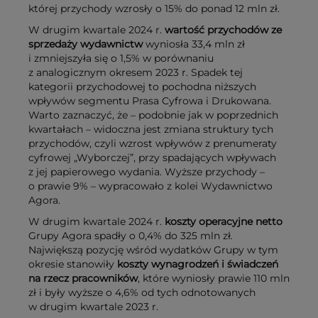
której przychody wzrosły o 15% do ponad 12 mln zł.
W drugim kwartale 2024 r.
wartość przychodów ze
sprzedaży wydawnictw
wyniosła 33,4 mln zł
i zmniejszyła się o 1,5% w porównaniu
z analogicznym okresem 2023 r. Spadek tej
kategorii przychodowej to pochodna niższych
wpływów segmentu Prasa Cyfrowa i Drukowana.
Warto zaznaczyć, że – podobnie jak w poprzednich
kwartałach – widoczna jest zmiana struktury tych
przychodów, czyli wzrost wpływów z prenumeraty
cyfrowej „Wyborczej”, przy spadających wpływach
z jej papierowego wydania. Wyższe przychody –
o prawie 9% – wypracowało z kolei Wydawnictwo
Agora.
W drugim kwartale 2024 r.
koszty operacyjne
netto
Grupy Agora spadły o 0,4% do 325 mln zł
.
Największą pozycję wśród wydatków Grupy w tym
okresie stanowiły
koszty wynagrodzeń i świadczeń
na rzecz pracowników
, które wyniosły prawie 110 mln
zł i były wyższe o 4,6% od tych odnotowanych
w drugim kwartale 2023 r.