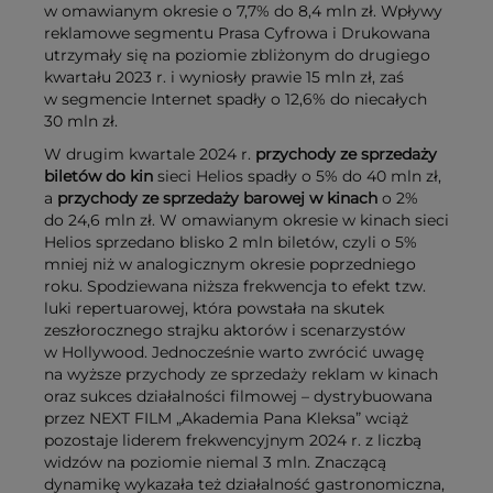
w omawianym okresie o 7,7% do 8,4 mln zł. Wpływy
reklamowe segmentu Prasa Cyfrowa i Drukowana
utrzymały się na poziomie zbliżonym do drugiego
kwartału 2023 r. i wyniosły prawie 15 mln zł, zaś
w segmencie Internet spadły o 12,6% do niecałych
30 mln zł.
W drugim kwartale 2024 r.
przychody ze sprzedaży
biletów do kin
sieci Helios spadły o 5% do 40 mln zł,
a
przychody ze sprzedaży barowej w kinach
o 2%
do 24,6 mln zł. W omawianym okresie w kinach sieci
Helios sprzedano blisko 2 mln biletów, czyli o 5%
mniej niż w analogicznym okresie poprzedniego
roku. Spodziewana niższa frekwencja to efekt tzw.
luki repertuarowej, która powstała na skutek
zeszłorocznego strajku aktorów i scenarzystów
w Hollywood. Jednocześnie warto zwrócić uwagę
na wyższe przychody ze sprzedaży reklam w kinach
oraz sukces działalności filmowej – dystrybuowana
przez NEXT FILM „Akademia Pana Kleksa” wciąż
pozostaje liderem frekwencyjnym 2024 r. z liczbą
widzów na poziomie niemal 3 mln. Znaczącą
dynamikę wykazała też działalność gastronomiczna,