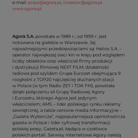
e-mail:
press@agora.pl
,
investor@agora.pl
www.agora.pl
Agora S.A.
powstała w 1989 r.; od 1999 r. jest
notowana na giełdzie w Warszawie. Jej
najważniejszymi przedsięwzięciami są: Helios S.A. –
operator największej sieci kin w kraju pod względem
liczby obiektów oraz właściciel firmy produkcji
i dystrybucji filmowej NEXT FILM; działalność
radiowa pod szyldem Grupa Eurozet obejmująca 9
rozgłośni z TOP20 najczęściej słuchanych stacji
w Polsce (w tym Radio ZET i TOK FM), powstała
dzięki połączeniu sił Grupy Radiowej Agory
i Eurozetu, którego Agora jest jedynym
właścicielem; AMS – lider polskiego rynku reklamy
zewnętrznej, a także cenione media informacyjne –
„Gazeta Wyborcza”, najpopularniejsza opiniotwórcza
gazeta w Polsce i lider cyfrowej transformacji
polskiej prasy, Gazeta.pl, będąca w czołówce
polskich portali. Serwisy internetowe Agory należą