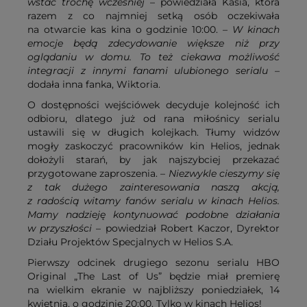
wstać trochę wcześniej
– powiedziała Kasia, która
razem z co najmniej setką osób oczekiwała
na otwarcie kas kina o godzinie 10:00. –
W kinach
emocje będą zdecydowanie większe niż przy
oglądaniu w domu. To też ciekawa możliwość
integracji z innymi fanami ulubionego serialu
–
dodała inna fanka, Wiktoria.
O dostępności wejściówek decyduje kolejność ich
odbioru, dlatego już od rana miłośnicy serialu
ustawili się w długich kolejkach. Tłumy widzów
mogły zaskoczyć pracowników kin Helios, jednak
dołożyli starań, by jak najszybciej przekazać
przygotowane zaproszenia. –
Niezwykle cieszymy się
z tak dużego zainteresowania naszą akcją,
z radością witamy fanów serialu w kinach Helios.
Mamy nadzieję kontynuować podobne działania
w przyszłości
– powiedział Robert Kaczor, Dyrektor
Działu Projektów Specjalnych w Helios S.A.
Pierwszy odcinek drugiego sezonu serialu HBO
Original „The Last of Us” będzie miał premierę
na wielkim ekranie w najbliższy poniedziałek, 14
kwietnia, o godzinie 20:00. Tylko w kinach Helios!