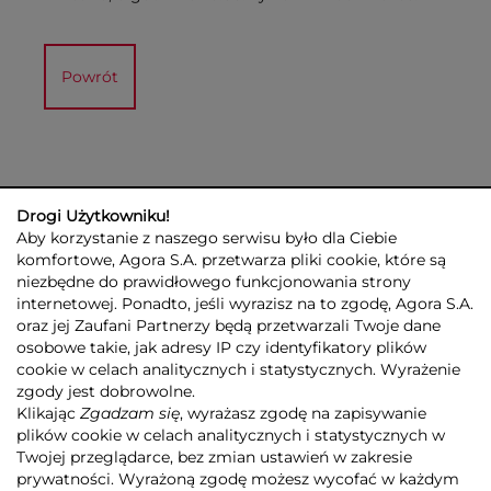
Powrót
Drogi Użytkowniku!
Aby korzystanie z naszego serwisu było dla Ciebie
komfortowe, Agora S.A. przetwarza pliki cookie, które są
niezbędne do prawidłowego funkcjonowania strony
internetowej. Ponadto, jeśli wyrazisz na to zgodę, Agora S.A.
GRUPA AGORA
DLA INWESTORÓW
DLA MEDIÓW
REKLAMA
oraz jej Zaufani Partnerzy będą przetwarzali Twoje dane
ESG
KONTAKT
osobowe takie, jak adresy IP czy identyfikatory plików
cookie w celach analitycznych i statystycznych. Wyrażenie
© 2026 Copyright AGORA SA
zgody jest dobrowolne.
POLITYKA PRYWATNOŚCI AGORA S.A.
Klikając
Zgadzam się
, wyrażasz zgodę na zapisywanie
POLITYKA PRYWATNOŚCI SERWISU AGORA.PL
plików cookie w celach analitycznych i statystycznych w
POLITYKA TRANSPARENTNOŚCI
Twojej przeglądarce, bez zmian ustawień w zakresie
prywatności. Wyrażoną zgodę możesz wycofać w każdym
ZASTRZEŻENIE PRAWNOAUTORSKIE