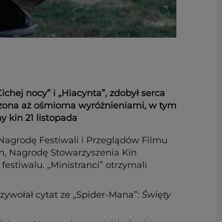
chej nocy” i „Hiacynta”, zdobył serca
odzona aż ośmioma wyróżnieniami, w tym
y kin 21 listopada
Nagrodę Festiwali i Przeglądów Filmu
ch, Nagrodę Stowarzyszenia Kin
estiwalu. „Ministranci” otrzymali
zywołał cytat ze „Spider-Mana”:
Święty