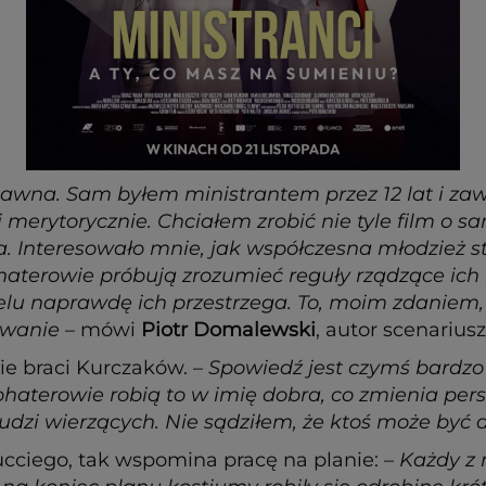
d dawna. Sam byłem ministrantem przez 12 lat i z
 merytorycznie. Chciałem zrobić nie tyle film o 
a. Interesowało mnie, jak współczesna młodzież s
haterowie próbują zrozumieć reguły rządzące ich 
lu naprawdę ich przestrzega. To, moim zdaniem, 
rowanie
– mówi
Piotr Domalewski
, autor scenariusz
ie braci Kurczaków.
– Spowiedź jest czymś bardzo
 bohaterowie robią to w imię dobra, co zmienia pe
i ludzi wierzących. Nie sądziłem, że ktoś może być
Gucciego, tak wspomina pracę na planie:
– Każdy z 