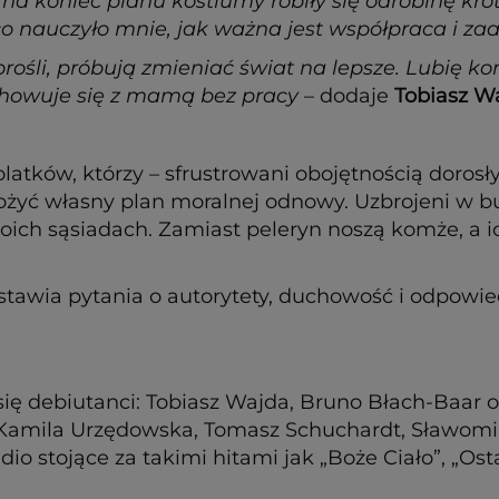
 na koniec planu kostiumy robiły się odrobinę krót
co nauczyło mnie, jak ważna jest współpraca i z
 dorośli, próbują zmieniać świat na lepsze. Lubię 
chowuje się z mamą bez pracy
– dodaje
Tobiasz W
olatków, którzy – sfrustrowani obojętnością dorosły
żyć własny plan moralnej odnowy. Uzbrojeni w bu
ich sąsiadach. Zamiast peleryn noszą komże, a ic
awia pytania o autorytety, duchowość i odpowiedzi
ię debiutanci: Tobiasz Wajda, Bruno Błach-Baar ora
 Kamila Urzędowska, Tomasz Schuchardt, Sławomir
o stojące za takimi hitami jak „Boże Ciało”, „Ost