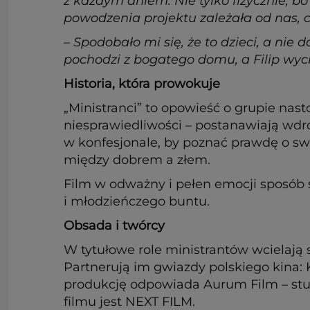
z każdym dniem. Nie tylko fizycznie, bo
powodzenia projektu zależała od nas, 
– Spodobało mi się, że to dzieci, a nie
pochodzi z bogatego domu, a Filip wy
Historia, która prowokuje
„Ministranci” to opowieść o grupie nast
niesprawiedliwości – postanawiają wdro
w konfesjonale, by poznać prawdę o swo
między dobrem a złem.
Film w odważny i pełen emocji sposób st
i młodzieńczego buntu.
Obsada i twórcy
W tytułowe role ministrantów wcielają s
Partnerują im gwiazdy polskiego kina:
produkcję odpowiada Aurum Film – studi
filmu jest NEXT FILM.