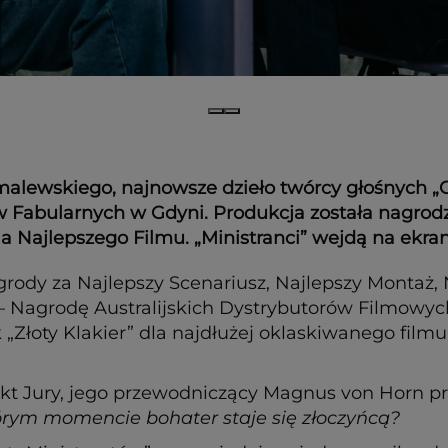
omalewskiego, najnowsze dzieło twórcy głośnych „Ci
ów Fabularnych w Gdyni. Produkcja została nagr
a Najlepszego Filmu. „Ministranci” wejdą na ekran
ody za Najlepszy Scenariusz, Najlepszy Montaż, 
 – Nagrodę Australijskich Dystrybutorów Filmowy
łoty Klakier” dla najdłużej oklaskiwanego filmu f
ykt Jury, jego przewodniczący Magnus von Horn pr
którym momencie bohater staje się złoczyńcą?