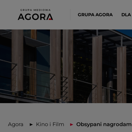
GRUPA AGORA
DLA
Agora
Kino i Film
Obsypani nagrodami „