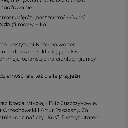
kie, ale i psychicznie. Duża część
aangażowanie.
kontrast między postaciami – Gucci
ajda
(filmowy Filip).
ch i instytucji Kościoła wobec
nt i idealizm, zakładają podsłuch
h misja balansuje na cienkiej granicy
alność, ale też o siłę przyjaźni
z bracia Mikołaj i Filip Juszczykowie.
 Orzechowski i Artur Paczesny. Za
atnia rodzina” czy „Kos”. Dystrybutorem