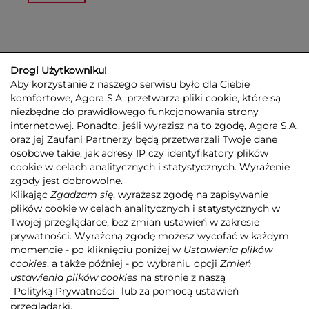
Drogi Użytkowniku!
Aby korzystanie z naszego serwisu było dla Ciebie
komfortowe, Agora S.A. przetwarza pliki cookie, które są
niezbędne do prawidłowego funkcjonowania strony
internetowej. Ponadto, jeśli wyrazisz na to zgodę, Agora S.A.
GRUPA AGORA
DLA INWESTORÓW
DLA MEDIÓW
REKLAMA
oraz jej Zaufani Partnerzy będą przetwarzali Twoje dane
ESG
KONTAKT
osobowe takie, jak adresy IP czy identyfikatory plików
cookie w celach analitycznych i statystycznych. Wyrażenie
© 2026 Copyright AGORA SA
zgody jest dobrowolne.
POLITYKA PRYWATNOŚCI AGORA S.A.
Klikając
Zgadzam się
, wyrażasz zgodę na zapisywanie
POLITYKA PRYWATNOŚCI SERWISU AGORA.PL
plików cookie w celach analitycznych i statystycznych w
POLITYKA TRANSPARENTNOŚCI
Twojej przeglądarce, bez zmian ustawień w zakresie
prywatności. Wyrażoną zgodę możesz wycofać w każdym
ZASTRZEŻENIE PRAWNOAUTORSKIE
momencie - po kliknięciu poniżej w
Ustawienia plików
INFORMACJE O USŁUGACH MEDIALNYCH
MAPA SERWISU
RSS
cookies
, a także później - po wybraniu opcji
Zmień
ustawienia plików cookies
na stronie z naszą
Realizacja
NoMonday
Polityką Prywatności
lub za pomocą ustawień
przeglądarki.