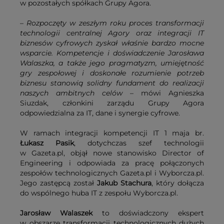
w pozostałych spółkach Grupy Agora.
–
Rozpoczęty w zeszłym roku proces transformacji
technologii centralnej Agory oraz integracji IT
biznesów cyfrowych zyskał właśnie bardzo mocne
wsparcie. Kompetencje i doświadczenie Jarosława
Walaszka, a także jego pragmatyzm, umiejętność
gry zespołowej i doskonałe rozumienie potrzeb
biznesu stanowią solidny fundament do realizacji
naszych ambitnych celów
– mówi Agnieszka
Siuzdak, członkini zarządu Grupy Agora
odpowiedzialna za IT, dane i synergie cyfrowe.
W ramach integracji kompetencji IT 1 maja br.
Łukasz Pasik
, dotychczas szef technologii
w Gazeta.pl, objął nowe stanowisko Director of
Engineering i odpowiada za pracę połączonych
zespołów technologicznych Gazeta.pl i Wyborcza.pl.
Jego zastępcą został
Jakub Stachura
, który dołącza
do wspólnego huba IT z zespołu Wyborcza.pl.
Jarosław Walaszek
to doświadczony ekspert
w obszarze transformacji technologicznych dużych