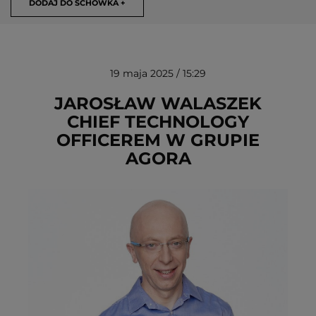
DODAJ DO SCHOWKA +
19 maja 2025 / 15:29
JAROSŁAW WALASZEK
CHIEF TECHNOLOGY
OFFICEREM W GRUPIE
USUŃ ZE SCHOWKA
AGORA