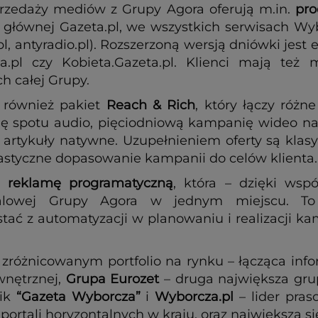
przedaży mediów z Grupy Agora oferują m.in.
pro
 głównej Gazeta.pl, we wszystkich serwisach Wyb
.pl, antyradio.pl). Rozszerzoną wersją dniówki jes
eta.pl czy Kobieta.Gazeta.pl. Klienci mają te
h całej Grupy.
 również pakiet
Reach & Rich
, który łączy różn
sję spotu audio, pięciodniową kampanię wideo n
rtykuły natywne. Uzupełnieniem oferty są klas
astyczne dopasowanie kampanii do celów klienta
eż
reklamę programatyczną
, która – dzięki wsp
gitalowej Grupy Agora w jednym miejscu. T
tać z automatyzacji w planowaniu i realizacji ka
zróżnicowanym portfolio na rynku – łącząca infor
wnętrznej,
Grupa Eurozet
– druga największa gru
nik
“Gazeta Wyborcza”
i
Wyborcza.pl
– lider pras
portali horyzontalnych w kraju, oraz największa si