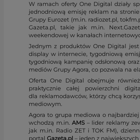
W ramach oferty One Digital działy s
jednodniową emisję reklam na stronie
Grupy Eurozet (m.in. radiozet.pl, tokfm
Gazeta.pl, takie jak m.in. Next.Gaz
weekendowej w kanałach internetowyc
Jednym z produktów One Digital jest
display w internecie, tygodniową emi
tygodniową kampanię odsłonową oraz a
mediów Grupy Agora, co pozwala na el
Oferta One Digital obejmuje równi
praktycznie całej powierzchni di
dla reklamodawców, którzy chcą korzys
mediowym.
Agora to grupa mediowa o najbardziej 
wchodzą m.in.
AMS
– lider reklamy ze
jak m.in. Radio ZET i TOK FM), dzien
portal
Gazeta.pl
– jeden z największych 