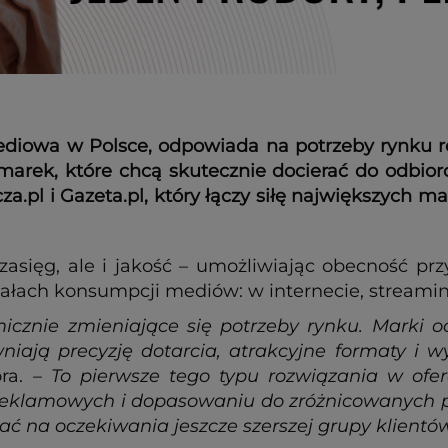
ediowa w Polsce, odpowiada na potrzeby rynku r
arek, które chcą skutecznie docierać do odbior
a.pl i Gazeta.pl, który łączy siłę największych 
 zasięg, ale i jakość – umożliwiając obecność p
ach konsumpcji mediów: w internecie, streamingu
cznie zmieniające się potrzeby rynku. Marki ocz
niają precyzję dotarcia, atrakcyjne formaty i 
ora. –
To pierwsze tego typu rozwiązania w ofe
 reklamowych i dopasowaniu do zróżnicowanych
ać na oczekiwania jeszcze szerszej grupy klientó