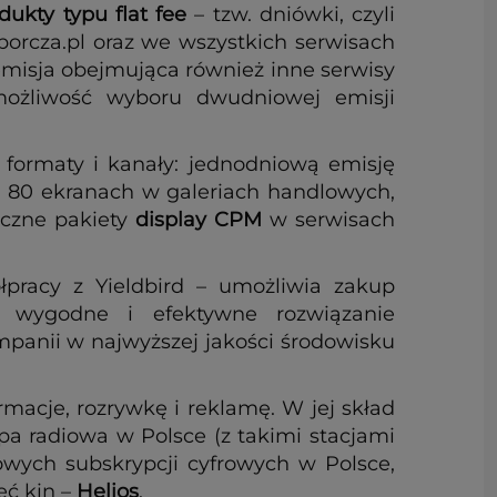
dukty typu flat fee
– tzw. dniówki, czyli
orcza.pl oraz we wszystkich serwisach
t emisja obejmująca również inne serwisy
ż możliwość wyboru dwudniowej emisji
e formaty i kanały: jednodniową emisję
a 80 ekranach w galeriach handlowych,
yczne pakiety
display CPM
w serwisach
.
ółpracy z Yieldbird – umożliwia zakup
o wygodne i efektywne rozwiązanie
mpanii w najwyższej jakości środowisku
macje, rozrywkę i reklamę. W jej skład
pa radiowa w Polsce (z takimi stacjami
owych subskrypcji cyfrowych w Polsce,
eć kin –
Helios
.