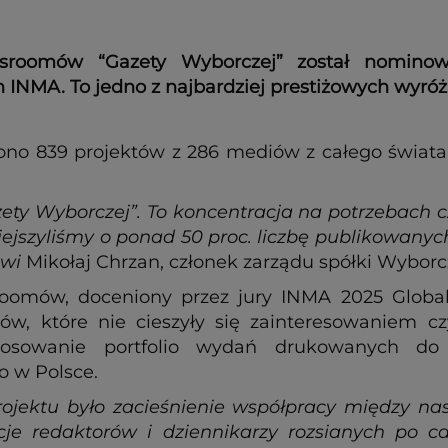
newsroomów “Gazety Wyborczej” został nomin
 INMA. To jedno z najbardziej prestiżowych wyr
ono 839 projektów z 286 mediów z całego świata
zety Wyborczej”. To koncentracja na potrzebach 
jszyliśmy o ponad 50 proc. liczbę publikowanych
ówi
Mikołaj Chrzan, członek zarządu spółki Wyborc
sroomów, doceniony przez jury INMA 2025 Global
łów, które nie cieszyły się zainteresowaniem c
tosowanie portfolio wydań drukowanych do p
go w Polsce.
jektu było zacieśnienie współpracy między nas
 redaktorów i dziennikarzy rozsianych po cał